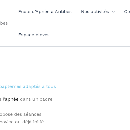
École d’Apnée à Antibes
Nos activités
Co
ibes
Espace élèves
t baptêmes adaptés à tous
 l’
apnée
dans un cadre
opose des séances
ovice ou déjà initié.