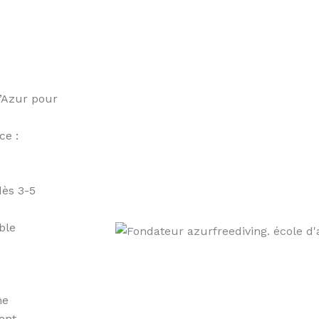
d’Azur pour
ce :
dès 3-5
ble
ne
ent.