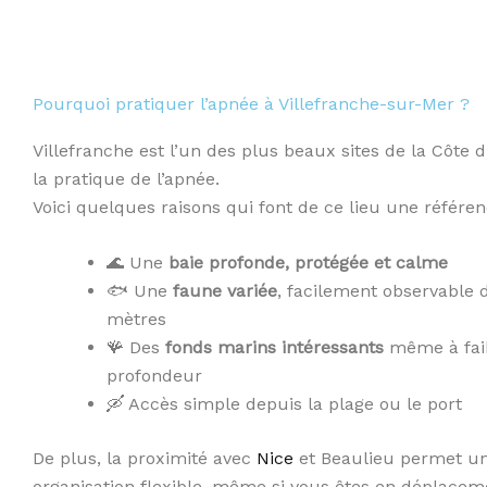
Pourquoi pratiquer l’apnée à Villefranche-sur-Mer ?
Villefranche est l’un des plus beaux sites de la Côte 
la pratique de l’apnée.
Voici quelques raisons qui font de ce lieu une référen
🌊 Une
baie profonde, protégée et calme
🐟 Une
faune variée
, facilement observable 
mètres
🪸 Des
fonds marins intéressants
même à fai
profondeur
🛶 Accès simple depuis la plage ou le port
De plus, la proximité avec
Nice
et Beaulieu permet u
organisation flexible, même si vous êtes en déplacem