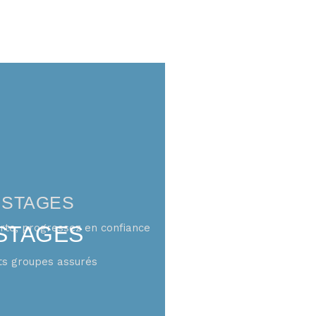
STAGES
arte, progressez en confiance
STAGES
its groupes assurés