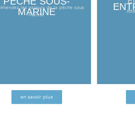
PÊCHE SOUS-
E
ENT
éhendez les valeurs de la pêche sous
MARINE
Att
marine
en savoir plus