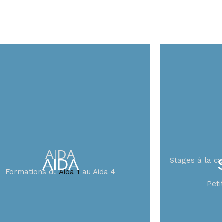
AIDA
AIDA
Stages à la c
Formations du
Aida 1
au Aida 4
Pet