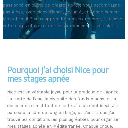
passionné en quête de progression, je vous accompagne
pas à pas, avec bienveillance, sécurité, et bonne humeur.
Mon objectif ? Vous apprendre à mieux respirer, à relâcher
votre corps et à explorer les profondeurs… avec plaisir.
Pourquoi j’ai choisi Nice pour
mes stages apnée
Nice est un véritable joyau pour la pratique de l’apnée.
La clarté de l’eau, la diversité des fonds marins, et la
douceur du climat font de cette ville un spot idéal. J’ai
parcouru la côte de long en large, et c’est ici que j’ai
trouvé les conditions les plus agréables pour organiser
mes stages apnée en Méditerranée. Chaque crique,