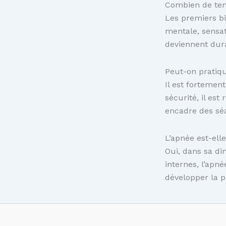
Combien de temp
Les premiers bi
mentale, sensat
deviennent dur
Peut-on pratiqu
Il est fortemen
sécurité, il es
encadre des séa
L’apnée est-ell
Oui, dans sa di
internes, l’apn
développer la p