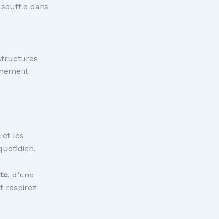
 souffle dans
structures
onnement
 et les
quotidien.
nte
, d’une
t respirez