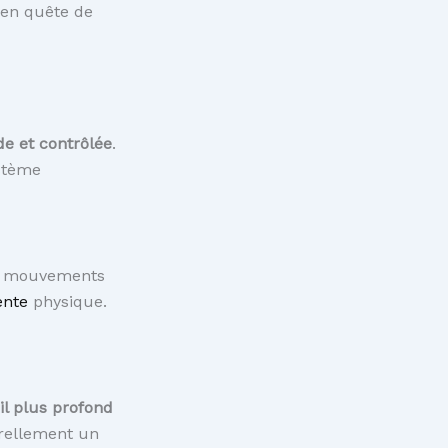
u en quête de
de et contrôlée
.
ystème
 de mouvements
ente
physique.
l plus profond
urellement un