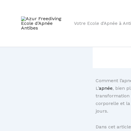
Aller
au
contenu
Votre Ecole d'Apnée à Ant
Comment l’apné
L’
apnée
, bien p
transformation i
corporelle et la
jours.
Dans cet artic