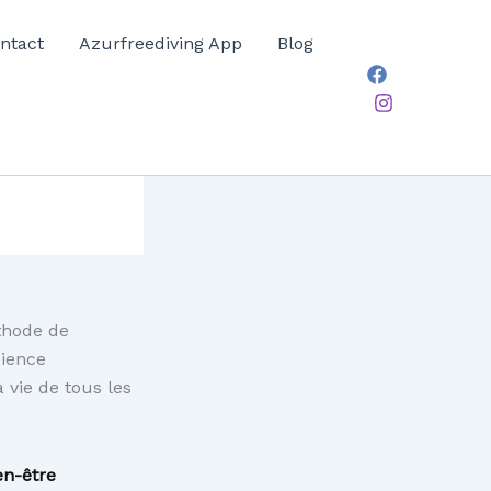
ntact
Azurfreediving App
Blog
éthode de
cience
a vie de tous les
en-être