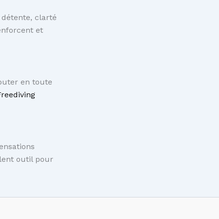
détente, clarté
enforcent et
buter en toute
reediving
sensations
lent outil pour