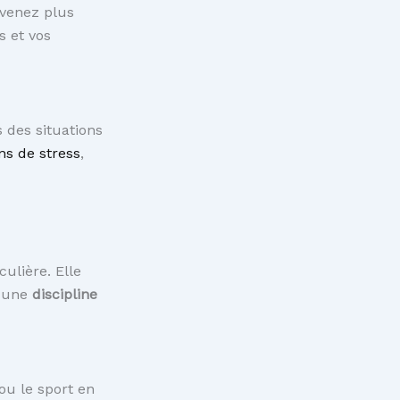
evenez plus
s et vos
 des situations
ns de stress
,
ulière. Elle
t une
discipline
ou le sport en