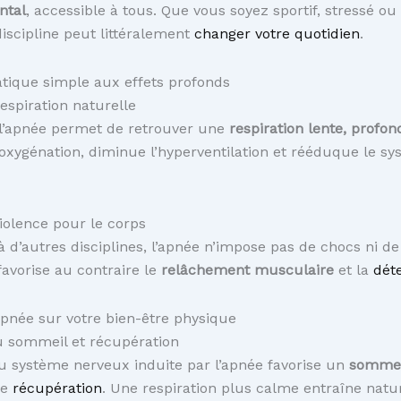
ntal
, accessible à tous. Que vous soyez sportif, stressé o
discipline peut littéralement
changer votre quotidien
.
tique simple aux effets profonds
respiration naturelle
 l’apnée permet de retrouver une
respiration lente, profon
’oxygénation, diminue l’hyperventilation et rééduque le s
iolence pour le corps
 d’autres disciplines, l’apnée n’impose pas de chocs ni
favorise au contraire le
relâchement musculaire
et la
dét
’apnée sur votre bien-être physique
u sommeil et récupération
u système nerveux induite par l’apnée favorise un
sommei
re
récupération
. Une respiration plus calme entraîne nat