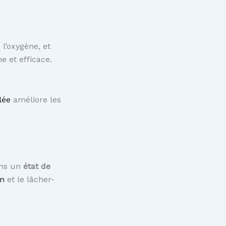
 l’oxygène, et
e et efficace.
lée
améliore les
ans un
état de
on
et le lâcher-