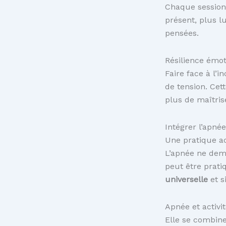
Chaque session 
présent, plus l
pensées.
Résilience émot
Faire face à l’
de tension. Cet
plus de maîtris
Intégrer l’apné
Une pratique ac
L’apnée ne dema
peut être prati
universelle
et s
Apnée et activ
Elle se combine