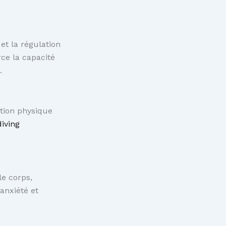
et la régulation
rce la capacité
.
ition physique
iving
le corps,
’anxiété et